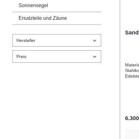
Sonnensegel
Ersatzteile und Zäune
Sand
Hersteller
Preis
Material pulverbesch
Stahlko
Edelstahlb
aus Gla
Polykarbonat Län
255 cm Gesamthöhe 160
Altersgruppe ab 1 
Benutzer 10 Kinder Sicherhe
32,9 m2 freie Fallhöhe 
Entspre
6.300
1:2017