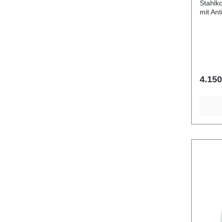
Stahlk
mit Anti
158 cm Breite 152 cm Gesamt
149 cm Altersgruppe 1 - 8 J
Anzahl de
Sicherheits
Fallhöhe 0 cm Entsprec
Norm EN 1176-1:2017 Ge
schwersten
4.150
Abmess
158x1