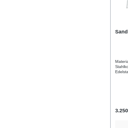
Sand
Material pulverbesch
Stahlk
Edelstah
Matschr
aus Polykar
Breite 85 cm Gesamthöhe 160 cm
Altersgruppe ab 1 
Benutzer 6 Kinder Sicherhe
21,7 m2 freie Fallhöhe 
Entspre
3.250
1:2017