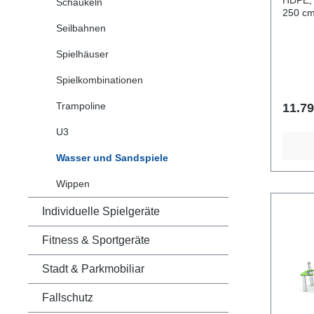
HDPE, Gummi Lä
Schaukeln
250 cm Gesamthöhe 125
Altersgruppe 1+ 
Seilbahnen
Benutzer 20 Kinder Sicherhe
26,5 m2 freie Fallhöhe <
Spielhäuser
Entspre
1:2017 Gewicht des schwersten Te
Spielkombinationen
14,6 kg Im Lieferumfang ist die 
für den
Trampoline
11.79
Wasser
U3
Wasser und Sandspiele
Wippen
Individuelle Spielgeräte
Fitness & Sportgeräte
Stadt & Parkmobiliar
Fallschutz