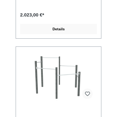
Fallhöhe 220 cm Entsprechend der Norm EN
1176-1:2017 Abmessungen des größten Teils
300x9x9 cm
2.023,00 €*
Details