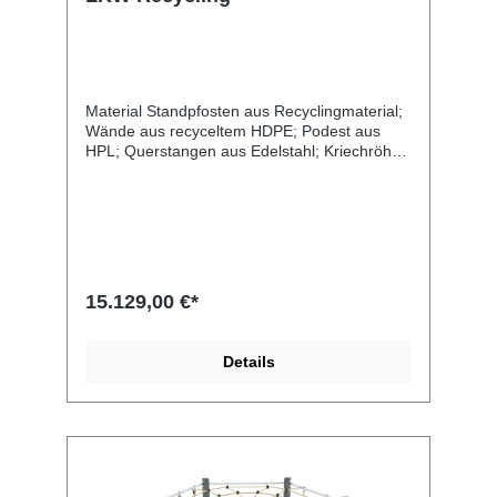
Material Standpfosten aus Recyclingmaterial;
Wände aus recyceltem HDPE; Podest aus
HPL; Querstangen aus Edelstahl; Kriechröhre
aus Polypropylen; Rutschfläche aus Edelstahl
Länge 386 cm Breite 336 cm Gesamthöhe
260 cm Altersgruppe 3 - 14 Jahre Anzahl der
Benutzer 15 Kinder Sicherheitsbereich 33,3
m2 freie Fallhöhe 120 cm Plattformhöhe 40;
90; 180 cm Rutschenhöhe 90 cm
Entsprechend der Norm EN 1176-1:2017
15.129,00 €*
Gewicht des schwersten Teils 24,9 kg
Abmessungen des größten Teils 249x9x9 cm
Details