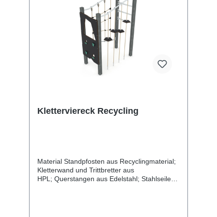
Kletterviereck Recycling
Material Standpfosten aus Recyclingmaterial;
Kletterwand und Trittbretter aus
HPL; Querstangen aus Edelstahl; Stahlseile
aus Polypropylengeflecht Länge 162 cm
Breite 91 cm Gesamthöhe 230 cm
Altersgruppe 3 -14 Jahre Anzahl der Benutzer
5 Kinder Sicherheitsbereich 22,1 m2 freie