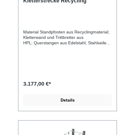
Kletterstrecke Recycling
Material Standpfosten aus Recyclingmaterial;
Kletterwand und Trittbretter aus
HPL; Querstangen aus Edelstahl; Stahlseile
aus Polypropylengeflecht Länge 310 cm
Breite 306 cm Gesamthöhe 230 cm
Altersgruppe 3 -14 Jahre Anzahl der Benutzer
5 Kinder Sicherheitsbereich 31,2 m2 freie
Fallhöhe 220 cm Entsprechend der Norm EN
1176-1:2017 Abmessungen des größten Teils
300x9x9 cm
3.177,00 €*
Details