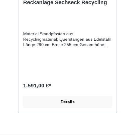
Reckanlage Sechseck Recycling
Material Standpfosten aus
Recyclingmaterial; Querstangen aus Edelstahl
Länge 290 cm Breite 255 cm Gesamthöhe
230 cm Altersgruppe 3 -14 Jahre Anzahl der
Benutzer 6 Kinder Sicherheitsbereich 30,7 m2
freie Fallhöhe 220 cm Entsprechend der Norm
EN 1176-1:2017 Abmessungen des größten
Teils 220x9x9 cm
1.591,00 €*
Details