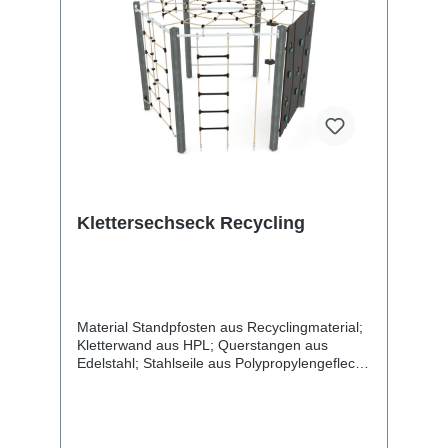
Klettersechseck Recycling
Material Standpfosten aus Recyclingmaterial;
Kletterwand aus HPL; Querstangen aus
Edelstahl; Stahlseile aus Polypropylengeflecht
Länge 290 cm Breite 255 cm Gesamthöhe
200 cm Altersgruppe 3 -14 Jahre Anzahl der
Benutzer 10 Kinder Sicherheitsbereich 34,1
m2 freie Fallhöhe 200 cm Entsprechend der