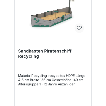
Sandkasten Piratenschiff
Recycling
Material Recycling; recyceltes HDPE Länge
415 cm Breite 165 cm Gesamthöhe 140 cm
Altersgruppe 1 - 12 Jahre Anzahl der
Benutzer 11 Kinder Sicherheitsbereich 27,0
m2 freie Fallhöhe <60 cm Entsprechend der
Norm EN 1176-1:2017 Gewicht des
schwersten Teils 11 kg Abmessungen des
größten Teils 240x40x3 cm Farbwunsch