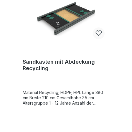
Sandkasten mit Abdeckung
Recycling
Material Recycling; HDPE; HPL Länge 380
cm Breite 210 cm Gesamthöhe 35 cm
Altersgruppe 1 - 12 Jahre Anzahl der
Benutzer 11 Kinder Sicherheitsbereich 32,7
m2 freie Fallhöhe <60 cm Entsprechend der
Norm EN 1176-1:2017 Gewicht des
schwersten Teils 14 kg Abmessungen des
größten Teils 380x90x90 cm Farbwunsch