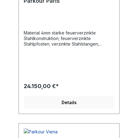
Parkour Paris
Material 4mm starke feuerverzinkte
Stahlkonstruktion; feuerverzinkte
Stahlpfosten; verzinkte Stahlstangen;
21mm Antirutsch HDPE Länge 1210 cm Breite
960 cm Altersgruppe 14+ Jahre Maximales
Gewicht des Benutzers 140 kg
Sicherheitsbereich 117 m2 Höhe des freien
Falls 296 cm Entsprechend der Norm EN
16899:2018
24.150,00 €*
Details