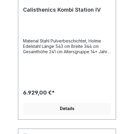
Calisthenics Kombi Station IV
Material Stahl Pulverbeschichtet, Holme
Edelstahl Länge 543 cm Breite 344 cm
Gesamthöhe 241 cm Altersgruppe 14+ Jahre
Maximales Gewicht des Benutzers 140 kg
Sicherheitsbereich 54,8 m2 freie Fallhöhe
228 cm Entsprechend der Norm EN
16630:2015 Gewicht des schwersten Teils 30
kg Abmessungen des größten Teils
350x10x10 cm Trainingsregion Ganzkörper
Farbwunsch der Pfosten bitte mit angeben.
6.929,00 €*
Details