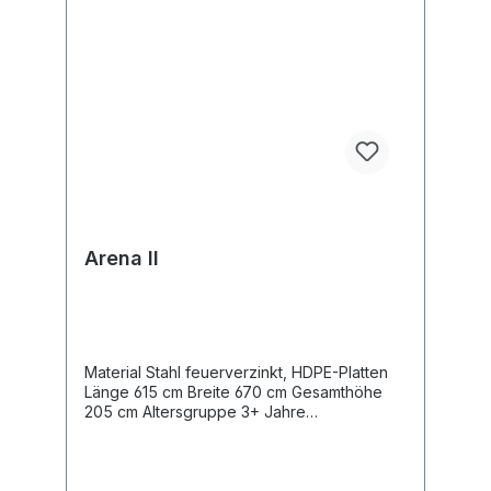
Arena II
Material Stahl feuerverzinkt, HDPE-Platten
Länge 615 cm Breite 670 cm Gesamthöhe
205 cm Altersgruppe 3+ Jahre
Entsprechend der Norm EN
15312:2007+A1:2010 Gewicht des
schwersten Teils 23 kg Abmessungen des
größten Teils 270 cm Ausstattung 2 Minitore,