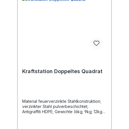
Kraftstation Doppeltes Quadrat
Material feuerverzinkte Stahlkonstruktion;
verzinkter Stahl pulverbeschichtet;
Antigraffiti HDPE; Gewichte (6kg; 9kg; 12kg)
aus Antigraffiti HDPE; Führungsstangen aus
Edelstahl; 16mm Herkulesseil aus Nylon
Länge 485 cm Breite 256 cm Gesamthöhe