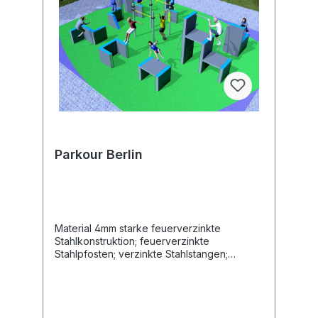
Parkour Berlin
Material 4mm starke feuerverzinkte
Stahlkonstruktion; feuerverzinkte
Stahlpfosten; verzinkte Stahlstangen;
21mm Antirutsch HDPE Länge 1330 cm Breite
1070 cm Altersgruppe 14+ Jahre Maximales
Gewicht des Benutzers 140 kg
Sicherheitsbereich 143 m2 Höhe des freien
Falls 296 cm Entsprechend der Norm EN