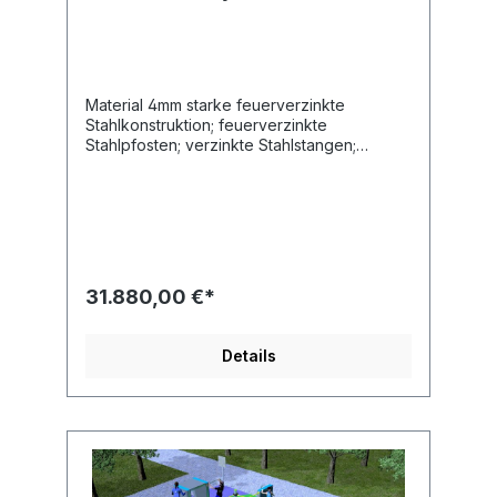
Material 4mm starke feuerverzinkte
Stahlkonstruktion; feuerverzinkte
Stahlpfosten; verzinkte Stahlstangen;
21mm Antirutsch HDPE Länge 1260 cm Breite
1040 cm Altersgruppe 14+ Jahre Maximales
Gewicht des Benutzers 140 kg
Sicherheitsbereich 132 m2 Höhe des freien
Falls 296 cm Entsprechend der Norm EN
16899:2018
31.880,00 €*
Details