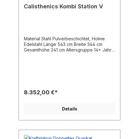
Calisthenics Kombi Station V
Material Stahl Pulverbeschichtet, Holme
Edelstahl Länge 543 cm Breite 344 cm
Gesamthöhe 241 cm Altersgruppe 14+ Jahre
Maximales Gewicht des Benutzers 140 kg
Sicherheitsbereich 54,8 m2 freie Fallhöhe
228 cm Entsprechend der Norm EN
16630:2015 Gewicht des schwersten Teils 30
kg Abmessungen des größten Teils
350x10x10 cm Trainingsregion Ganzkörper
Farbwunsch der Pfosten bitte mit angeben.
8.352,00 €*
Details