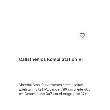
Calisthenics Kombi Station VI
Material Stahl Pulverbeschichtet, Holme
Edelstahl, Sitz HPL Länge 789 cm Breite 600
cm Gesamthöhe 347 cm Altersgruppe 14+
Jahre Maximales Gewicht des Benutzers
140 kg Sicherheitsbereich 84,4 m2 freie
Fallhöhe 245 cm Entsprechend der Norm EN