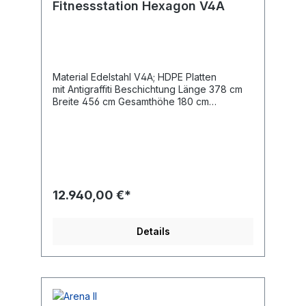
Fitnessstation Hexagon V4A
Material Edelstahl V4A; HDPE Platten
mit Antigraffiti Beschichtung Länge 378 cm
Breite 456 cm Gesamthöhe 180 cm
Altersgruppe 14+ Jahre Maximales Gewicht
des Benutzers 140 kg Sicherheitsbereich
43,8 m2 Höhe des freien Falls 56 cm
Entsprechend der Norm EN 16630:2015
Gewicht des schwersten Teils 52 kg
Abmessungen des größten Teils
126x55x158 cm Trainingsregion Ganzkörper
12.940,00 €*
Details