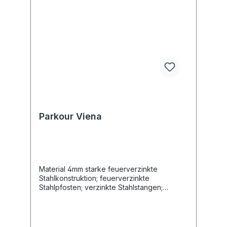
Parkour Viena
Material 4mm starke feuerverzinkte
Stahlkonstruktion; feuerverzinkte
Stahlpfosten; verzinkte Stahlstangen;
21mm Antirutsch HDPE Länge 1280 cm Breite
800 cm Altersgruppe 14+ Jahre Maximales
Gewicht des Benutzers 140 kg
Sicherheitsbereich 103 m2 Höhe des freien