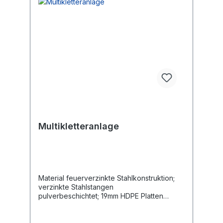
Multikletteranlage
Material feuerverzinkte Stahlkonstruktion;
verzinkte Stahlstangen
pulverbeschichtet; 19mm HDPE Platten
mit Antigraffiti Beschichtung Länge 393 cm
Breite 183 cm Gesamthöhe 251 cm
Altersgruppe 14+ Jahre Maximales Gewicht