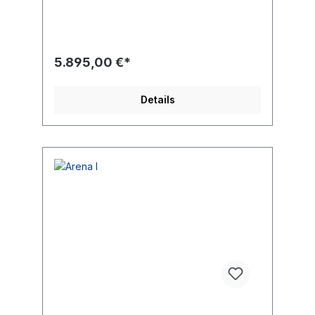
228 cm Entsprechend der Norm EN
16630:2015 Gewicht des schwersten Teils 32
kg Abmessungen des größten Teils
350x10x10 cm Trainingsregion Ganzkörper
Farbwunsch der Pfosten bitte mit angeben.
5.895,00 €*
Details