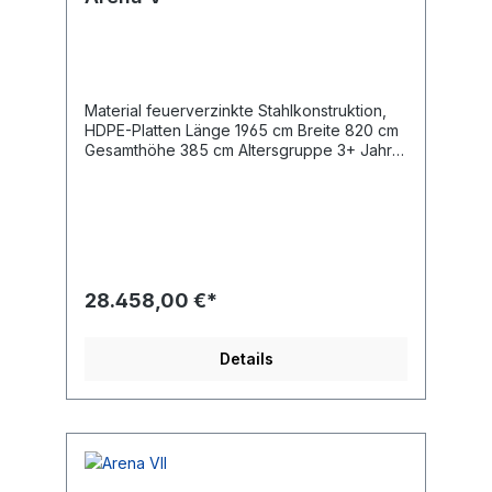
Material feuerverzinkte Stahlkonstruktion,
HDPE-Platten Länge 1965 cm Breite 820 cm
Gesamthöhe 385 cm Altersgruppe 3+ Jahre
Entsprechend der Norm EN
15312:2007+A1:2010 Gewicht des
schwersten Teils 23 kg Abmessungen des
größten Teils 370 cm Austattung 2 Tore, mit
Basketballkörben, Bande
28.458,00 €*
Details