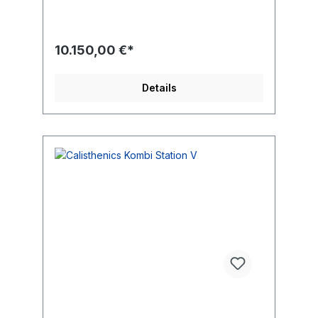
16630:2015 Gewicht des schwersten Teils 38
kg Abmessungen des größten Teils
450x4x4 cm Trainingsregion Ganzkörper
Farbwunsch der Pfosten bitte mit angeben.
10.150,00 €*
Details