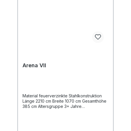
Arena VII
Material feuerverzinkte Stahlkonstruktion
Länge 2210 cm Breite 1070 cm Gesamthöhe
385 cm Altersgruppe 3+ Jahre
Entsprechend der Norm EN
15312:2007+A1:2010 Gewicht des
schwersten Teils 17,5 kg Abmessungen des
größten Teils 564 cm Austattung 2 Tore, mit