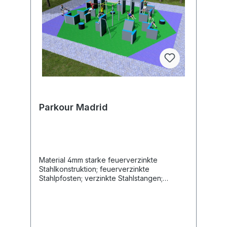
Parkour Madrid
Material 4mm starke feuerverzinkte
Stahlkonstruktion; feuerverzinkte
Stahlpfosten; verzinkte Stahlstangen;
21mm Antirutsch HDPE Länge 1380 cm Breite
1160 cm Altersgruppe 14+ Jahre Maximales
Gewicht des Benutzers 140 kg
Sicherheitsbereich 161 m2 Höhe des freien
Falls 296 cm Entsprechend der Norm EN