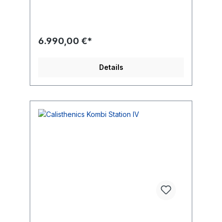
des Benutzers 140 kg Sicherheitsbereich
31,5 m2 Höhe des freien Falls 137 cm
Entsprechend der Norm EN 16630:2015
Gewicht des schwersten Teils 83 kg
6.990,00 €*
Abmessungen des größten Teils
360x60x34 cm Trainingsregion Seitlicher
Bauch
Details