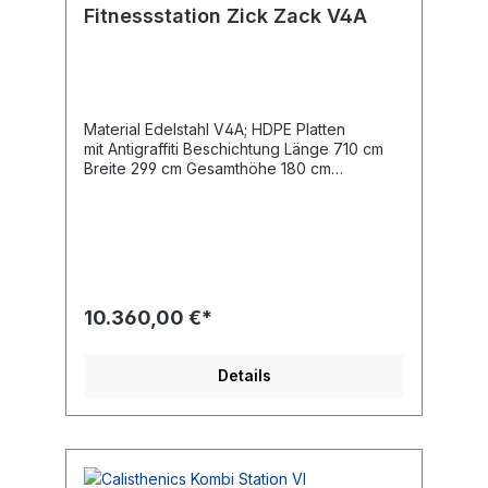
Fitnessstation Zick Zack V4A
Material Edelstahl V4A; HDPE Platten
mit Antigraffiti Beschichtung Länge 710 cm
Breite 299 cm Gesamthöhe 180 cm
Altersgruppe 14+ Jahre Maximales Gewicht
des Benutzers 140 kg Sicherheitsbereich
45,3 m2 Höhe des freien Falls 56 cm
Entsprechend der Norm EN 16630:2015
Gewicht des schwersten Teils 52 kg
Abmessungen des größten Teils
126x55x158 cm Trainingsregion Ganzkörper
10.360,00 €*
Details