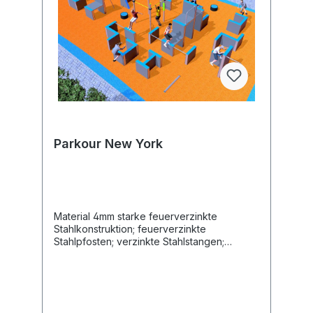
Parkour New York
Material 4mm starke feuerverzinkte
Stahlkonstruktion; feuerverzinkte
Stahlpfosten; verzinkte Stahlstangen;
21mm Antirutsch HDPE Länge 1960 cm Breite
1330 cm Altersgruppe 14+ Jahre Maximales
Gewicht des Benutzers 140 kg
Sicherheitsbereich 261 m2 Höhe des freien
Falls 296 cm Entsprechend der Norm EN