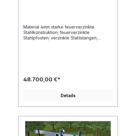
Material 4mm starke feuerverzinkte
Stahlkonstruktion; feuerverzinkte
Stahlpfosten; verzinkte Stahlstangen;
21mm Antirutsch HDPE Länge 1480 cm Breite
1400 cm Altersgruppe 14+ Jahre Maximales
Gewicht des Benutzers 140 kg
Sicherheitsbereich 208 m2 Höhe des freien
Falls 296 cm Entsprechend der Norm EN
16899:2018
48.700,00 €*
Details