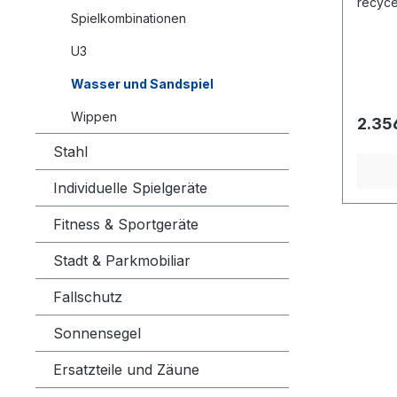
recyceltes
Spielkombinationen
Breite 62 cm Gesamthöhe 170 cm
Altersgruppe 1 - 1
Benutzer 5 
U3
Sicherheits
Fallhöhe <60 cm Entsprec
Wasser und Sandspiel
Norm EN 1176-1:2017 Ge
schwersten T
Wippen
2.35
des größte
Farbwu
Stahl
Individuelle Spielgeräte
Fitness & Sportgeräte
Stadt & Parkmobiliar
Fallschutz
Sonnensegel
Ersatzteile und Zäune